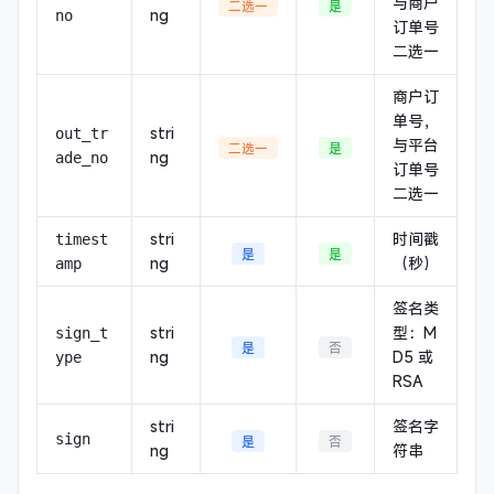
与商户
二选一
是
ng
no
订单号
二选一
商户订
单号，
stri
out_tr
与平台
二选一
是
ng
ade_no
订单号
二选一
stri
时间戳
timest
是
是
ng
（秒）
amp
签名类
stri
型：M
sign_t
是
否
ng
D5 或
ype
RSA
stri
签名字
sign
是
否
ng
符串