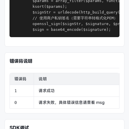
        $params = array_filter($params, function($
        ksort($params);

        $signStr = urldecode(http_build_query($par
        // 使用商户私钥签名（需要字符串转格式化PEM）

        openssl_sign($signStr, $signature, $privat
        $sign = base64_encode($signature);
错误码说明
错误码
说明
请求成功
1
请求失败，具体错误信息请查看 msg
0
SDK调试