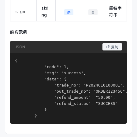
stri
签名字
sign
是
否
ng
符串
响应示例
JSON
复制
{

            "code": 1,

            "msg": "success",

            "data": {

                "trade_no": "P2024010100001",

                "out_trade_no": "ORDER123456",

                "refund_amount": "50.00",

                "refund_status": "SUCCESS"

            }

        }