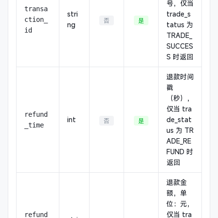
号，仅当
transa
stri
trade_s
ction_
否
是
ng
tatus 为
id
TRADE_
SUCCES
S 时返回
退款时间
戳
（秒），
仅当 tra
refund
int
de_stat
否
是
_time
us 为 TR
ADE_RE
FUND 时
返回
退款金
额，单
位：元，
仅当 tra
refund