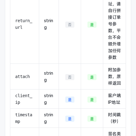
址，请
自行拼
接订单
strin
return_
号参
否
是
g
url
数，平
台不会
额外增
加任何
参数
附加参
strin
数，原
attach
否
是
g
样返回
strin
客户端
client_
是
是
g
IP地址
ip
strin
时间戳
timesta
是
是
g
（秒）
mp
签名类