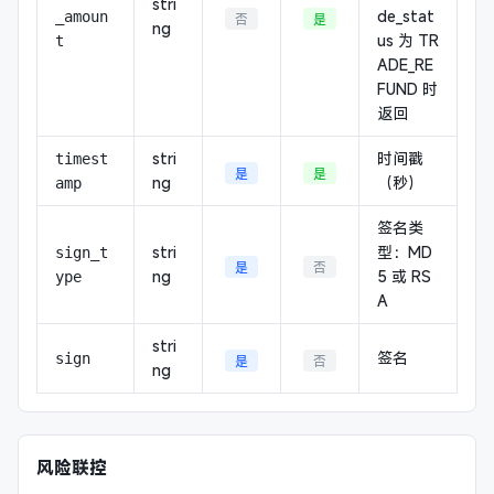
stri
de_stat
_amoun
否
是
ng
us 为 TR
t
ADE_RE
FUND 时
返回
stri
时间戳
timest
是
是
ng
（秒）
amp
签名类
stri
型：MD
sign_t
是
否
ng
5 或 RS
ype
A
stri
签名
sign
是
否
ng
风险联控