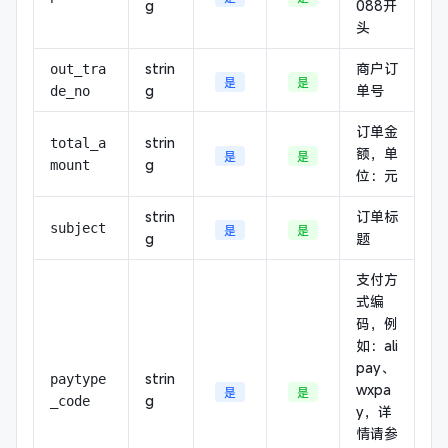
g
088开
头
strin
商户订
out_tra
是
是
g
单号
de_no
订单金
strin
total_a
额，单
是
是
g
mount
位：元
strin
订单标
subject
是
是
g
题
支付方
式编
码，例
如：ali
pay、
strin
paytype
wxpa
是
是
g
_code
y，详
情请参