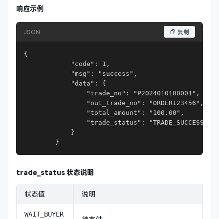
响应示例
JSON
复制
{

            "code": 1,

            "msg": "success",

            "data": {

                "trade_no": "P2024010100001",

                "out_trade_no": "ORDER123456",

                "total_amount": "100.00",

                "trade_status": "TRADE_SUCCESS"

            }

        }
trade_status 状态说明
状态值
说明
WAIT_BUYER