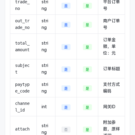
stri
平台订单
trade_
是
是
ng
号
no
stri
商户订单
out_tr
是
是
ng
号
ade_no
订单金
stri
total_
额，单
是
是
ng
amount
位：元
stri
subjec
订单标题
是
是
ng
t
stri
支付方式
paytyp
是
是
ng
编码
e_code
channe
int
网关ID
是
是
l_id
附加参
stri
数，原样
attach
否
是
ng