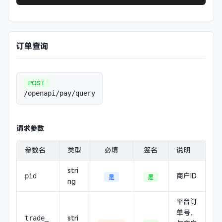
订单查询
POST
/openapi/pay/query
请求参数
参数名
类型
必填
签名
说明
stri
商户ID
pid
是
是
ng
平台订
单号，
stri
trade_