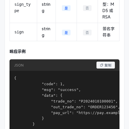
strin
型：M
sign_ty
是
否
g
D5 或
pe
RSA
strin
签名字
sign
是
否
g
符串
响应示例
JSON
复制
{

            "code": 1,

            "msg": "success",

            "data": {

                "trade_no": "P2024010100001",

                "out_trade_no": "ORDER123456",

                "pay_url": "https://pay.example.co
            }

        }