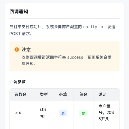
回调通知
当订单支付成功后，系统会向商户配置的
发送
notify_url
POST 请求。
注意
收到回调后请返回字符串
，否则系统会重
success
复通知。
回调参数
参数名
类型
必填
签名
说明
商户编
stri
号，208
pid
是
是
ng
8开头