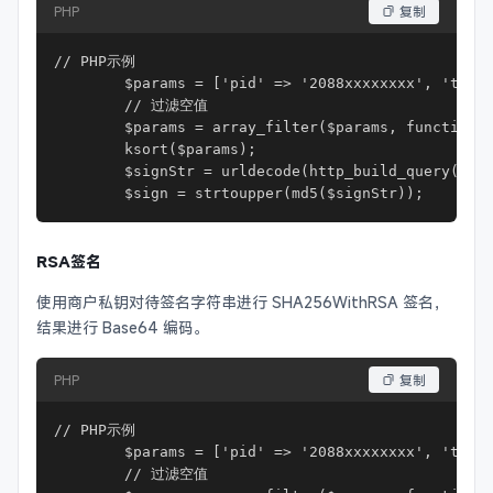
PHP
复制
// PHP示例

        $params = ['pid' => '2088xxxxxxxx', 'total
        // 过滤空值

        $params = array_filter($params, function($
        ksort($params);

        $signStr = urldecode(http_build_query($par
        $sign = strtoupper(md5($signStr));
RSA签名
使用商户私钥对待签名字符串进行 SHA256WithRSA 签名，
结果进行 Base64 编码。
PHP
复制
// PHP示例

        $params = ['pid' => '2088xxxxxxxx', 'total
        // 过滤空值
