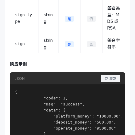
签名类
strin
型：M
sign_ty
是
否
g
D5 或
pe
RSA
strin
签名字
sign
是
否
g
符串
响应示例
JSON
复制
{

            "code": 1,

            "msg": "success",

            "data": {

                "platform_money": "10000.00",

                "deposit_money": "500.00",

                "operate_money": "9500.00"

            }
