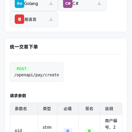
Golang
C#
Go
C#
易语言
易
统一交易下单
POST
/openapi/pay/create
请求参数
参数名
类型
必填
签名
说明
商户编
strin
号，2
pid
是
是