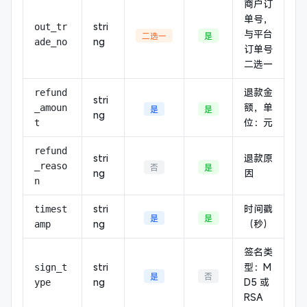
商户订
单号，
stri
out_tr
与平台
二选一
是
ng
ade_no
订单号
二选一
退款金
refund
stri
额，单
_amoun
是
是
ng
位：元
t
refund
stri
退款原
_reaso
否
是
ng
因
n
stri
时间戳
timest
是
是
ng
（秒）
amp
签名类
stri
型：M
sign_t
是
否
ng
D5 或
ype
RSA