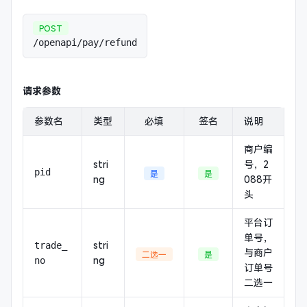
POST
/openapi/pay/refund
请求参数
参数名
类型
必填
签名
说明
商户编
stri
号，2
pid
是
是
ng
088开
头
平台订
单号，
stri
trade_
与商户
二选一
是
ng
no
订单号
二选一