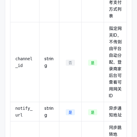
考
支付
方式列
表
指定网
关ID，
不传则
由平台
自动分
strin
channel
配，登
否
是
g
_id
录商家
后台可
查看可
用网关
ID
strin
异步通
notify_
是
是
g
知地址
url
同步跳
转地